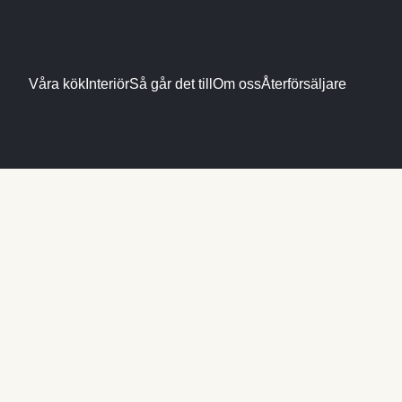
Våra kök
Interiör
Så går det till
Om oss
Återförsäljare