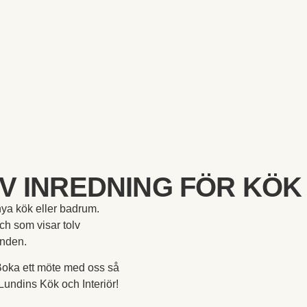
V INREDNING FÖR KÖK
t nya kök eller badrum.
ch som visar tolv
randen.
 Boka ett möte med oss så
å Lundins Kök och Interiör!