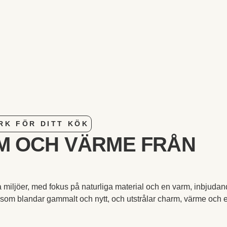
RK FÖR DITT KÖK
RM OCH VÄRME FRÅN
ella miljöer, med fokus på naturliga material och en varm, inbjuda
 som blandar gammalt och nytt, och utstrålar charm, värme och 