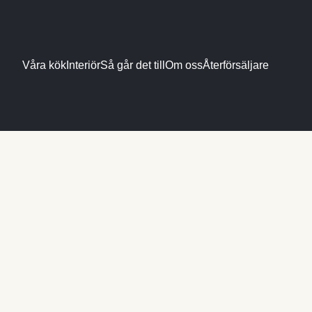
Våra kök
Interiör
Så går det till
Om oss
Återförsäljare