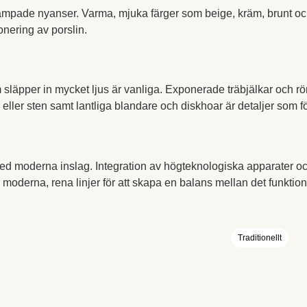
h dämpade nyanser. Varma, mjuka färger som beige, kräm, brunt 
onering av porslin.
släpper in mycket ljus är vanliga. Exponerade träbjälkar och rör 
 eller sten samt lantliga blandare och diskhoar är detaljer som fö
ed moderna inslag. Integration av högteknologiska apparater och
moderna, rena linjer för att skapa en balans mellan det funktione
Traditionellt