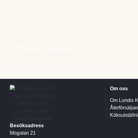
055 Shaker 40, Tradition profil
Om oss
Om Lundis Kö
Återförsäljar
Köksutställn
Besöksadress
Mogatan 21