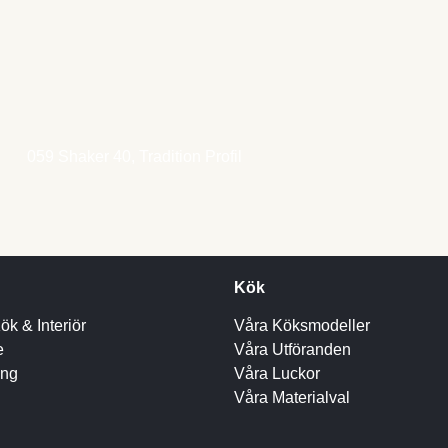
059 Shaker 40, Tradition Profil
Kök
k & Interiör
Våra Köksmodeller
e
Våra Utföranden
ing
Våra Luckor
Våra Materialval