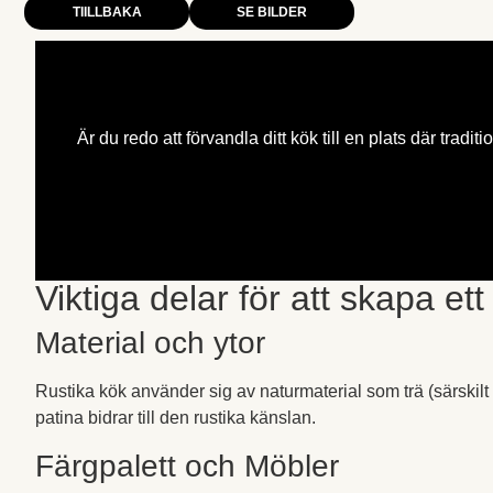
TIILLBAKA
SE BILDER
Är du redo att förvandla ditt kök till en plats där tra
Viktiga delar för att skapa et
Material och ytor
Rustika kök använder sig av naturmaterial som trä (särskilt 
patina bidrar till den rustika känslan.
Färgpalett och Möbler