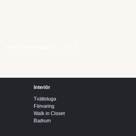
065 Sober, Tradition classic profil
Interiör
Tvättstuga
Förvaring
Walk in Closet
Badrum