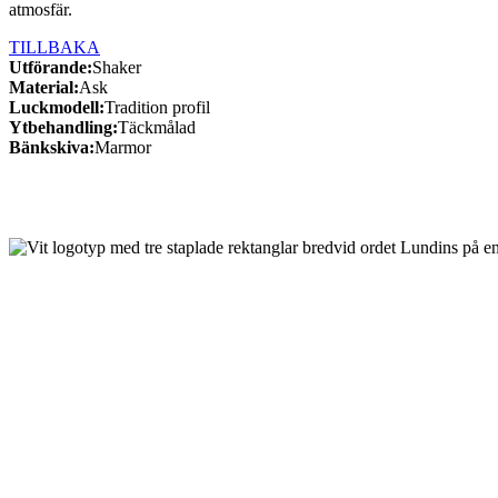
atmosfär.
TILLBAKA
Utförande:
Shaker
Material:
Ask
Luckmodell:
Tradition profil
Ytbehandling:
Täckmålad
Bänkskiva:
Marmor
Köksinspiration
Interiör
Vårt showroom
Kontaka oss
Besöksadress
Mogatan 21
335 71 Hestra
0370-33 93 30
info@lundinskok.se
Om oss
Om Lundis Kök & Interiör
Återförsäljare