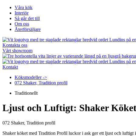
Hoppa
Våra kök
till
Interiör
innehåll
Så går det till
Om oss
Återförsäljare
Kontakta oss
Vårt showroom
Kontakt
Köksmodeller ->
072 Shaker, Tradition profil
Traditionellt
Ljust och Luftigt: Shaker Köket
072 Shaker, Tradition profil
Shaker köket med Tradition Profil luckor i ask ger ett ljust och lufti